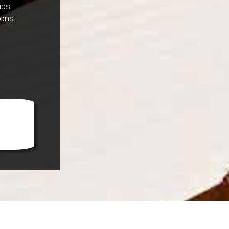
ubs.
ions.