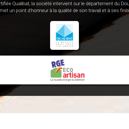
tifiée Qualibat, la société intervient sur le département du Do
 met un point d'honneur à la qualité de son travail et à ses finit